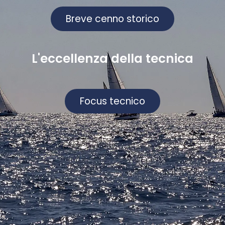
Bre
ve ce
nno storico
L'eccellenza della tecnica
Focus
tec
nico