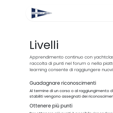
Passa al contenuto
Home
Chi siamo
Livelli
Apprendimento continuo con yachtclass
raccolta di punti nel forum o nella piat
learning consente di raggiungere nuovi li
Guadagnare riconoscimenti
Al termine di un corso o al raggiungimento de
stabiliti vengono assegnati dei riconoscimen
Ottenere più punti