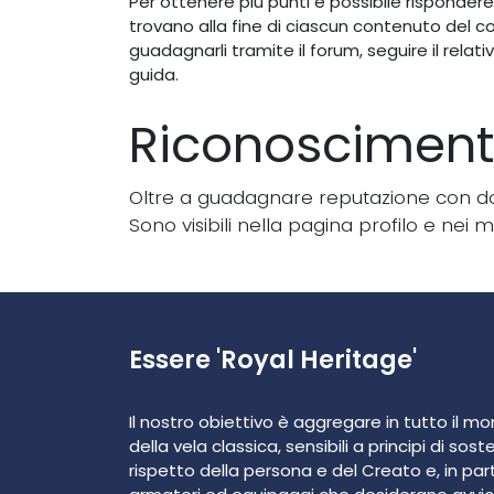
Per ottenere più punti è possibile rispondere 
trovano alla fine di ciascun contenuto del co
guadagnarli tramite il forum, seguire il relativo
guida.
Riconosciment
Oltre a guadagnare reputazione con dom
Sono visibili nella pagina profilo e nei 
Essere 'Royal Heritage'
Il nostro obiettivo è aggregare in tutto il m
della vela classica, sensibili a principi di soste
rispetto della persona e del Creato e, in parti