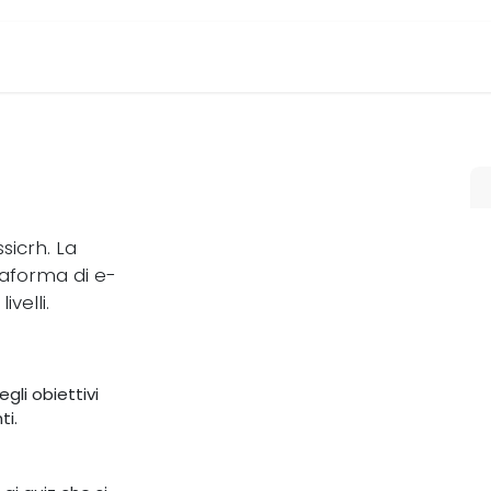
Yachting Heritage
Modulo d'iscrizione
Even
icrh. La
taforma di e-
velli.
gli obiettivi
ti.