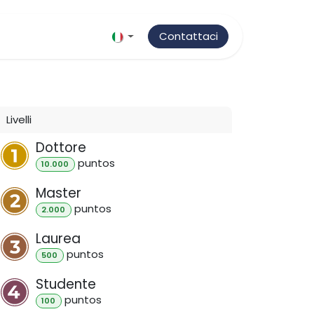
ti
Notizie e Media
Contattaci
Livelli
Dottore
punto
s
10.000
Master
punto
s
2.000
Laurea
punto
s
500
Studente
punto
s
100