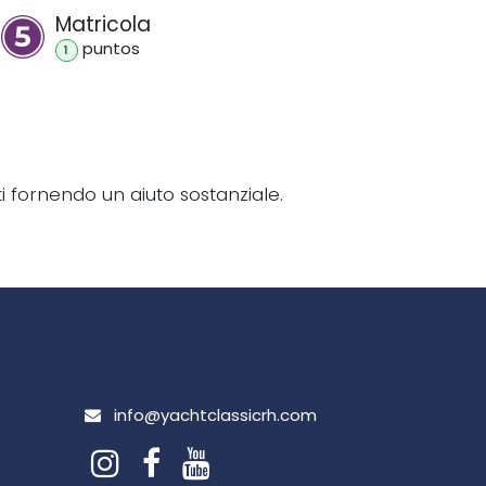
Matricola
punto
s
1
 fornendo un aiuto sostanziale.
info@yach​tclassicrh.com