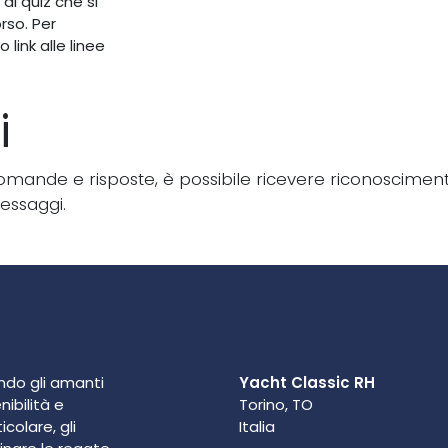
ai quiz che si
rso. Per
 link alle linee
i
ande e risposte, è possibile ricevere riconoscimenti
messaggi.
ondo gli amanti
Yacht Classic RH
nibilità e
Torino, TO
colare, gli
Italia